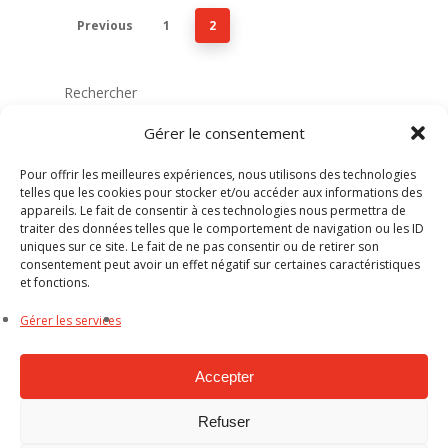
Previous
1
2
Rechercher
Rechercher
Gérer le consentement
Pour offrir les meilleures expériences, nous utilisons des technologies
telles que les cookies pour stocker et/ou accéder aux informations des
appareils. Le fait de consentir à ces technologies nous permettra de
Recent Posts
traiter des données telles que le comportement de navigation ou les ID
uniques sur ce site. Le fait de ne pas consentir ou de retirer son
Entreprise professionnelle pour la pose de
consentement peut avoir un effet négatif sur certaines caractéristiques
et fonctions.
gouttières en ZINC, en CUIVRE et en PVC sur
mesure
Gérer les services
Pose d’abergement de fenêtre de toit contre les
infiltrations dans le Gard, l’Hérault et dans le
Accepter
Golfe de Saint-Tropez
Refuser
Changement et remplacement de corniches en