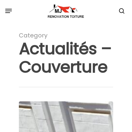
Skip
Menu
to
sea
main
content
Category
Actualités –
Couverture